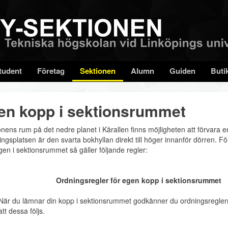
tudent
Företag
Sektionen
Alumn
Guiden
Buti
en kopp i sektionsrummet
ionens rum på det nedre planet i Kårallen finns möjligheten att förvara e
ngsplatsen är den svarta bokhyllan direkt till höger innanför dörren. För
gen i sektionsrummet så gäller följande regler:
Ordningsregler för egen kopp i sektionsrummet
När du lämnar din kopp i sektionsrummet godkänner du ordningsregler
att dessa följs.