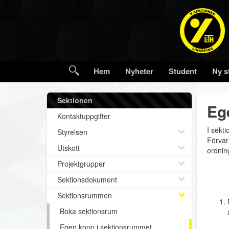
Hem
Nyheter
Student
Ny s
Sektionen
Eg
Kontaktuppgifter
I sekt
Styrelsen
Förvari
Utskott
ordnin
Projektgrupper
Sektionsdokument
Sektionsrummen
Boka sektionsrum
Egen kopp i sektionsrummet