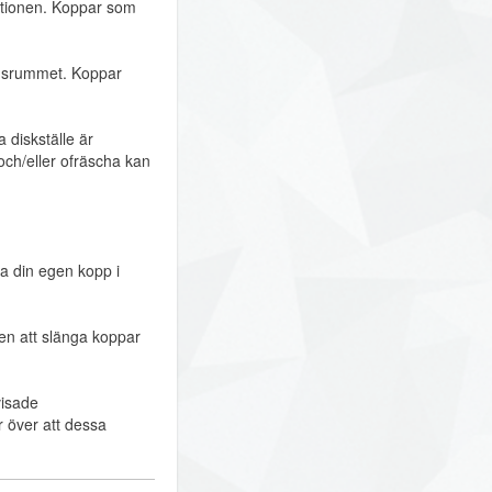
ektionen. Koppar som
onsrummet. Koppar
 diskställe är
h/eller ofräscha kan
ara din egen kopp i
ten att slänga koppar
visade
 över att dessa