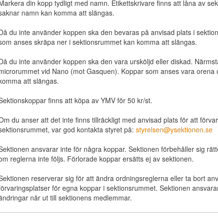
Markera din kopp tydligt med namn. Etikettskrivare finns att låna av s
saknar namn kan komma att slängas.
Då du inte använder koppen ska den bevaras på anvisad plats i sekti
som anses skräpa ner i sektionsrummet kan komma att slängas.
Då du inte använder koppen ska den vara ursköljd eller diskad. Närmsta
microrummet vid Nano (mot Gasquen). Koppar som anses vara orena oc
komma att slängas.
Sektionskoppar finns att köpa av YMV för 50 kr/st.
Om du anser att det inte finns tillräckligt med anvisad plats för att förv
sektionsrummet, var god kontakta styret på:
styrelsen@ysektionen.se
Sektionen ansvarar inte för några koppar. Sektionen förbehåller sig rät
om reglerna inte följs. Förlorade koppar ersätts ej av sektionen.
Sektionen reserverar sig för att ändra ordningsreglerna eller ta bort an
förvaringsplatser för egna koppar i sektionsrummet. Sektionen ansvarar
ändringar når ut till sektionens medlemmar.