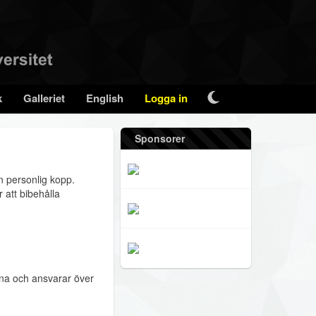
k
Galleriet
English
Logga in
Sponsorer
n personlig kopp.
 att bibehålla
na och ansvarar över