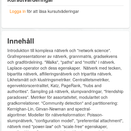
Logga in
för att läsa kursutväderingar
Innehåll
Introduktion till komplexa nätverk och "network science".
Grafrepresentationer av nätverk, grannmatris, gradsekvens
och gradfördelning. "Walks", "paths" and "motifs" i nätverk.
Laplace-operator och dess egenskaper. Nätverk med tecken,
bipartita nätverk, affilieringsnätverk och tripartita nätverk.
Likhetsmått och klustringsmetriker. Centralitetsmetriker,
egenvektorscentralitet, Katz, PageRank, "hubs and
authorities". Sampling på nätverk, slumpvandringar, "friendship
paradoxes". Metriker för assortativitet, modularitet och
gradkorrelationer. "Community detection" and partitionering:
Kernighan-Lin, Girvan-Newman and spectral-
algoritmer. Modeller för nätverksformation: Poisson-
slumpnätverk, "configuration model", "preferential attachment",
nätverk med "power-law" och "scale-free" egenskaper,