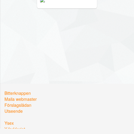
Bitterknappen
Maila webmaster
Förslagslådan
Utseende
Ysex
Y-fadderiet