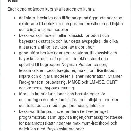
Efter genomgången kurs skall studenten kunna
definiera, beskriva och tillämpa grundläggande begrepp
relaterade till detektion och parameterestimering i linjära
och olinjära signalmodeller
beskriva skillnaden mellan klassisk (ortodox) och
bayesiansk statistik och hur detta avspeglas i de olika
ansatserna till konstruktion av algoritmer
genomföra beräkningar som relaterar till klassisk och
bayesiansk estimerings‐ och detektionsteori och
specifikt till begreppen Neyman-Peason-satsen,
felsannolikhet, beslutsregioner, maximum-likelihood,
linjära och olinjära modeller, Fisher-information, Cramer-
Rao-gränsen, brusvitning, MMSE och LMMSE, GLRT
och komposit hypotestestning
förenkla kriteriafunktioner och beslutsregler för
estimering och detektion i linjära och olinjära modeller
och tolka dessa med ingenjörsmässig intuition
beskriva, tillämpa, implementera i ett vedertaget
programspråk, samt uppvisa ingenjörsmässig förståelse
för parameterskattningar via maximum-likelihood och
detektion med Baysianska metoder