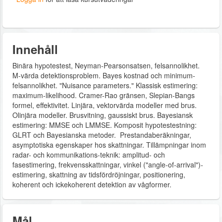
Innehåll
Binära hypotestest, Neyman-Pearsonsatsen, felsannolikhet.
M-värda detektionsproblem. Bayes kostnad och minimum-
felsannolikhet. "Nuisance parameters." Klassisk estimering:
maximum-likelihood. Cramer-Rao gränsen, Slepian-Bangs
formel, effektivitet. Linjära, vektorvärda modeller med brus.
Olinjära modeller. Brusvitning, gaussiskt brus. Bayesiansk
estimering: MMSE och LMMSE. Komposit hypotestestning:
GLRT och Bayesianska metoder. Prestandaberäkningar,
asymptotiska egenskaper hos skattningar. Tillämpningar inom
radar- och kommunikations-teknik: amplitud- och
fasestimering, frekvensskattningar, vinkel ("angle-of-arrival")-
estimering, skattning av tidsfördröjningar, positionering,
koherent och ickekoherent detektion av vågformer.
Mål