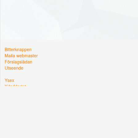
Bitterknappen
Maila webmaster
Förslagslådan
Utseende
Ysex
Y-fadderiet
Y-sektionen
Kårallen, Linköpings Universitet
581 83 Linköping
Org. nr: 822002-2381
Hemsidan driftas i samarbete med
Lysator