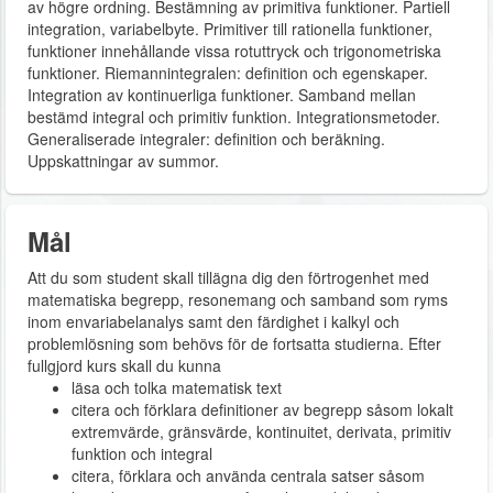
av högre ordning. Bestämning av primitiva funktioner. Partiell
integration, variabelbyte. Primitiver till rationella funktioner,
funktioner innehållande vissa rotuttryck och trigonometriska
funktioner. Riemannintegralen: definition och egenskaper.
Integration av kontinuerliga funktioner. Samband mellan
bestämd integral och primitiv funktion. Integrationsmetoder.
Generaliserade integraler: definition och beräkning.
Uppskattningar av summor.
Mål
Att du som student skall tillägna dig den förtrogenhet med
matematiska begrepp, resonemang och samband som ryms
inom envariabelanalys samt den färdighet i kalkyl och
problemlösning som behövs för de fortsatta studierna. Efter
fullgjord kurs skall du kunna
läsa och tolka matematisk text
citera och förklara definitioner av begrepp såsom lokalt
extremvärde, gränsvärde, kontinuitet, derivata, primitiv
funktion och integral
citera, förklara och använda centrala satser såsom