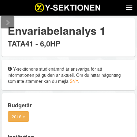
Tog
navi
Envariabelanalys 1
TATA41 - 6,0HP
Y-sektionens studienämnd är ansvariga för att
informationen på guiden är aktuell. Om du hittar någonting
som inte stämmer kan du mejla
SNY
.
Budgetår
2016