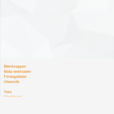
Bitterknappen
Maila webmaster
Förslagslådan
Utseende
Ysex
Y-fadderiet
Y-sektionen
Kårallen, Linköpings Universitet