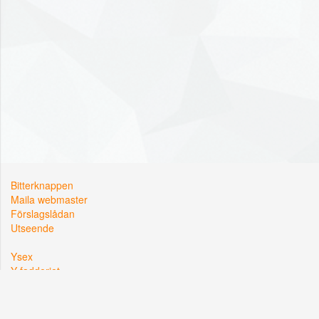
Bitterknappen
Maila webmaster
Förslagslådan
Utseende
Ysex
Y-fadderiet
Y-sektionen
Kårallen, Linköpings Universitet