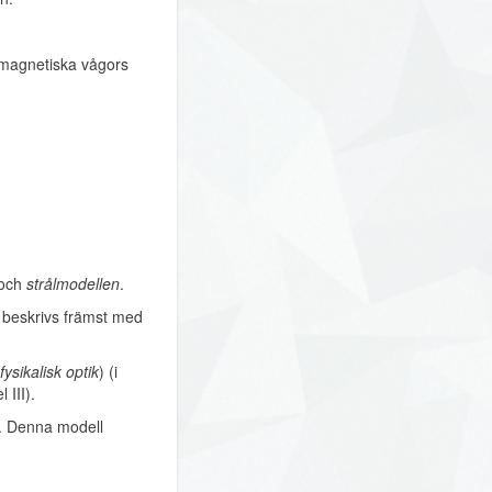
omagnetiska vågors
och
strålmodellen
.
 beskrivs främst med
fysikalisk optik
) (i
l III).
r. Denna modell