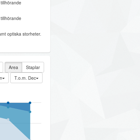
tillhörande
tillhörande
mt optiska storheter.
Area
Staplar
n
T.o.m. Dec