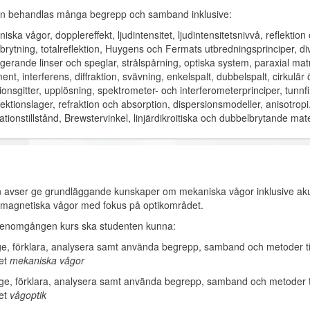
en behandlas många begrepp och samband inklusive:
ska vågor, dopplereffekt, ljudintensitet, ljudintensitetsnivvå, reflektio
 brytning, totalreflektion, Huygens och Fermats utbredningsprinciper, d
gerande linser och speglar, strålspårning, optiska system, paraxial mat
ent, interferens, diffraktion, svävning, enkelspalt, dubbelspalt, cirkulär
tionsgitter, upplösning, spektrometer- och interferometerprinciper, tunnf
lektionslager, refraktion och absorption, dispersionsmodeller, anisotropi.
ationstillstånd, Brewstervinkel, linjärdikroitiska och dubbelbrytande materi
 avser ge grundläggande kunskaper om mekaniska vågor inklusive aku
omagnetiska vågor med fokus på optikområdet.
genomgången kurs ska studenten kunna:
rge, förklara, analysera samt använda begrepp, samband och metoder t
et
mekaniska vågor
erge, förklara, analysera samt använda begrepp, samband och metoder t
et
vågoptik