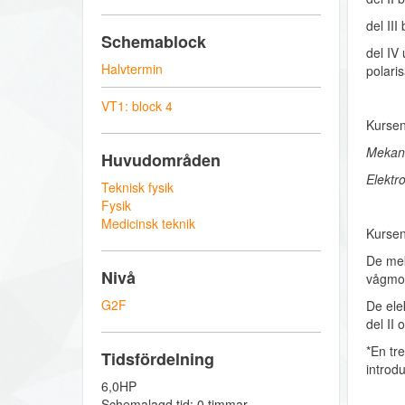
del III
Schemablock
del IV
Halvtermin
polaris
VT1: block 4
Kursen
Mekani
Huvudområden
Elektr
Teknisk fysik
Fysik
Medicinsk teknik
Kursen
De mek
Nivå
vågmode
G2F
De ele
del II 
*En tr
Tidsfördelning
introdu
6,0HP
Schemalagd tid: 0 timmar