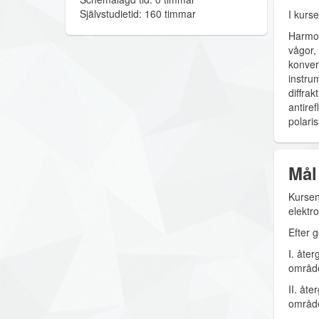
Självstudietid: 160 timmar
I kurs
Harmoni
vågor,
konver
instrum
diffrak
antiref
polaris
Mål
Kursen
elektr
Efter 
I. åte
områd
II. åt
områd