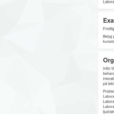
Labora
Exa
Frivil
Betyg 
kurssta
Org
Inför 
behand
intera
på lek
Proble
Labora
Labora
Labora
ljud/ak