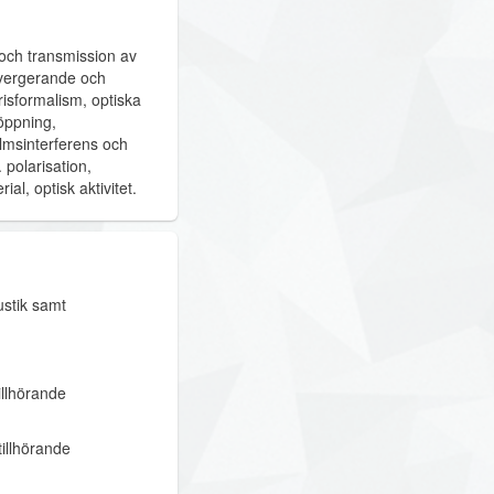
n och transmission av
ivergerande och
risformalism, optiska
 öppning,
ilmsinterferens och
 polarisation,
al, optisk aktivitet.
stik samt
illhörande
illhörande