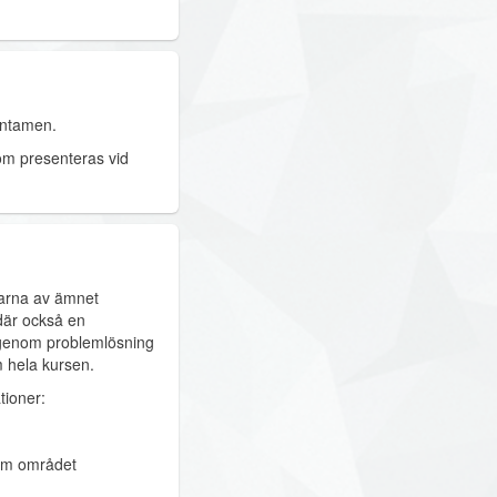
entamen.
om presenteras vid
larna av ämnet
där också en
s genom problemlösning
m hela kursen.
tioner:
nom området