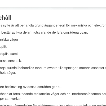
ehåll
s syfte är att behandla grundläggande teori för mekaniska och elektro
 består av fyra delar motsvarande de fyra områdena ovan:
aniska vågor
optik
råloptik, samt
arisationsoptik.
arje kursdel behandlas teori, relevanta tillämpningar, materialaspekter
hetsfrågor.
are beskrivning av dessa områden ger att:
behandlar fortskridande mekaniska vågor och de interferensfenomen som
ågor samverkar.
 beskriver vågmodellen för elektromagnetiska vågor med fokus på optike