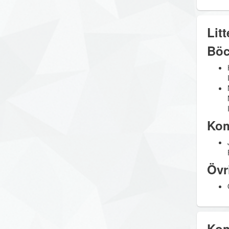
Litt
Böc
Kom
Övr
Kom