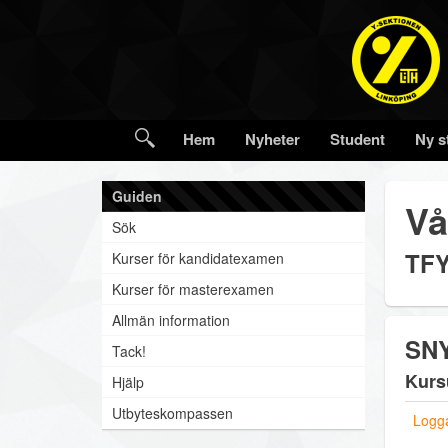
Hem
Nyheter
Student
Ny s
Guiden
Vå
Sök
TFY
Kurser för kandidatexamen
Kurser för masterexamen
Allmän information
SNY
Tack!
Kurs
Hjälp
Utbyteskompassen
Logga