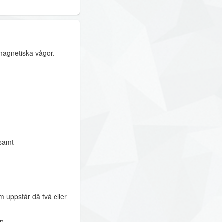
magnetiska vågor.
 samt
 uppstår då två eller
n.