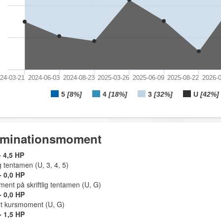
24-03-21
2024-06-03
2024-08-23
2025-03-26
2025-06-09
2025-08-22
2026-0
5
[8%]
4
[18%]
3
[32%]
U
[42%]
minationsmoment
 4,5 HP
ig tentamen (U, 3, 4, 5)
 0,0 HP
ent på skriftlig tentamen (U, G)
 0,0 HP
igt kursmoment (U, G)
 1,5 HP