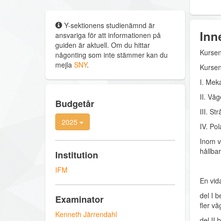
Y-sektionens studienämnd är
Inn
ansvariga för att informationen på
guiden är aktuell. Om du hittar
Kursen
någonting som inte stämmer kan du
mejla
SNY
.
Kursen
I. Mek
II. Våg
Budgetår
III. St
2025
IV. Pol
Inom v
hållbar
Institution
IFM
En vid
del I 
Examinator
fler v
Kenneth Järrendahl
del II