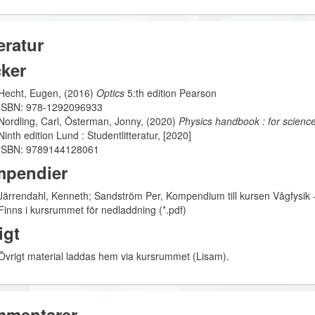
eratur
ker
Hecht, Eugen, (2016)
Optics
5:th edition Pearson
ISBN: 978-1292096933
Nordling, Carl, Österman, Jonny, (2020)
Physics handbook : for scienc
Ninth edition Lund : Studentlitteratur, [2020]
ISBN: 9789144128061
pendier
Järrendahl, Kenneth; Sandström Per, Kompendium till kursen Vågfysik - 
Finns i kursrummet för nedladdning (*.pdf)
igt
Övrigt material laddas hem via kursrummet (Lisam).
mentarer