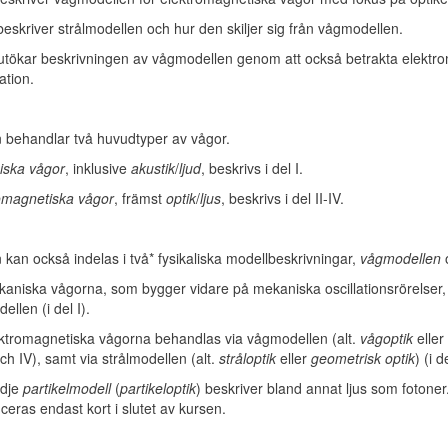
 beskriver strålmodellen och hur den skiljer sig från vågmodellen.
 utökar beskrivningen av vågmodellen genom att också betrakta elektr
ation.
 behandlar två huvudtyper av vågor.
ska vågor
, inklusive
akustik
/
ljud
, beskrivs i del I.
omagnetiska vågor
, främst
optik
/
ljus
, beskrivs i del II-IV.
 kan också indelas i två* fysikaliska modellbeskrivningar,
vågmodellen
aniska vågorna, som bygger vidare på mekaniska oscillationsrörelser,
llen (i del I).
ktromagnetiska vågorna behandlas via vågmodellen (alt.
vågoptik
eller
och IV), samt via strålmodellen (alt.
stråloptik
eller
geometrisk optik
) (i de
edje
partikelmodell
(
partikeloptik
) beskriver bland annat ljus som fotone
ceras endast kort i slutet av kursen.