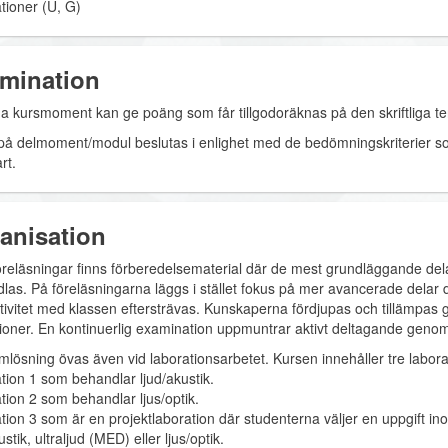
tioner (U, G)
mination
liga kursmoment kan ge poäng som får tillgodoräknas på den skriftliga t
på delmoment/modul beslutas i enlighet med de bedömningskriterier s
rt.
anisation
föreläsningar finns förberedelsematerial där de mest grundläggande de
las. På föreläsningarna läggs i stället fokus på mer avancerade delar 
ktivitet med klassen eftersträvas. Kunskaperna fördjupas och tillämpa
tioner. En kontinuerlig examination uppmuntrar aktivt deltagande geno
mlösning övas även vid laborationsarbetet. Kursen innehåller tre labora
tion 1 som behandlar ljud/akustik.
tion 2 som behandlar ljus/optik.
tion 3 som är en projektlaboration där studenterna väljer en uppgift i
ustik, ultraljud (MED) eller ljus/optik.