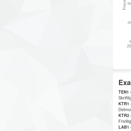
Procent
50
25
0
20
Exa
TEN1 -
Skriftl
KTR1 -
Delmom
KTR2 -
Frivill
LAB1 -