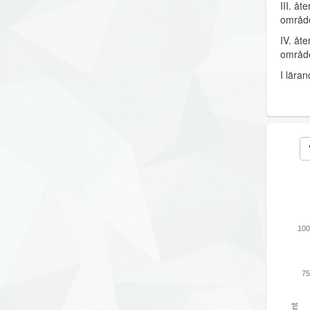
III. å
områd
IV. åt
områd
I lära
100
75