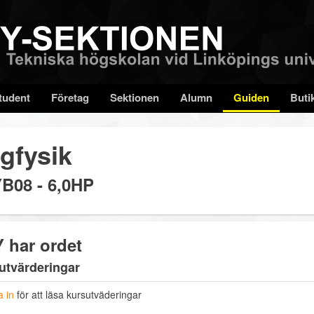
tudent
Företag
Sektionen
Alumn
Guiden
Buti
gfysik
B08 - 6,0HP
 har ordet
utvärderingar
 in
för att läsa kursutväderingar