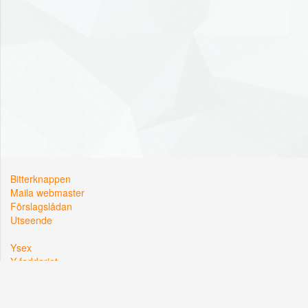
Bitterknappen
Maila webmaster
Förslagslådan
Utseende
Ysex
Y-fadderiet
Y-sektionen
Kårallen, Linköpings Universitet