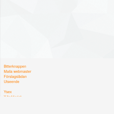
Bitterknappen
Maila webmaster
Förslagslådan
Utseende
Ysex
Y-fadderiet
Y-sektionen
Kårallen, Linköpings Universitet