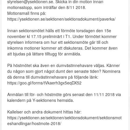
styrelsen@ysektionen.se. Skicka in din motion innan
motionsstopp, som inträffar den 8/11 2018.
Motionsmall finns på:
https://ysektionen.se/sektionen/sektionsdokument/paverka/
Innan sektionsmötet hålls ett förmöte torsdagen den 15e
november kl 17.15 preliminärt i T1. Under förmötet kommer
styrelsen informera om hur ett sektionsmöte går till och
inkomna motioner kommer att diskuteras. Det kommer även
att bjudas på lättare tilltugg för anmälda.
På höstmötet ska även en dumvästinnehavare väljas. Känner
du någon som gjort något dumt den senaste tiden? Nominera
då denna till dumvästinnehavare på följande länk:
https://goo.gl/forms/tVkaerh3gx5eqDX52
Anmälan till för- och höstmöte görs senast den 11/11 2018 via
kalendern på Y-sektionens hemsida.
Kallelser och andra dokument hittas här:
https://ysektionen.se/sektionen/sektionsdokument/sektionsmot
eshandlingar/hostmote-2018/