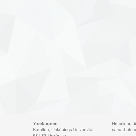
Y-sektionen
Hemsidan dri
Kårallen, Linköpings Universitet
samarbete
581 83 Linköping