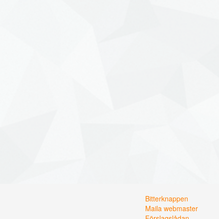
Bitterknappen
Maila webmaster
Förslagslådan