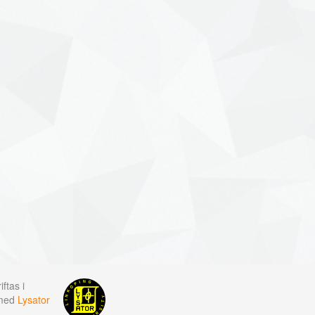
ftas i
 med
Lysator