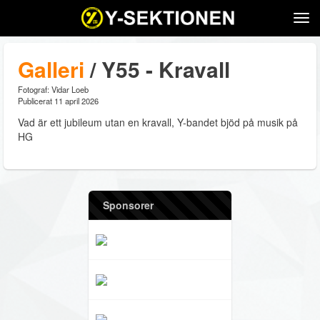
Tog
navi
Galleri
/ Y55 - Kravall
Fotograf: Vidar Loeb
Publicerat 11 april 2026
Vad är ett jubileum utan en kravall, Y-bandet bjöd på musik på
HG
Sponsorer